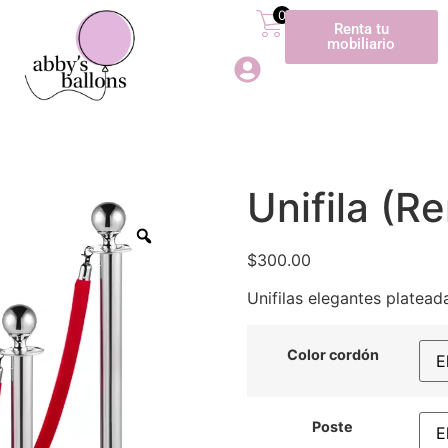
0
Renta tu
mobiliario
Unifila (R
$
300.00
Unifilas elegantes platead
Color cordón
Poste