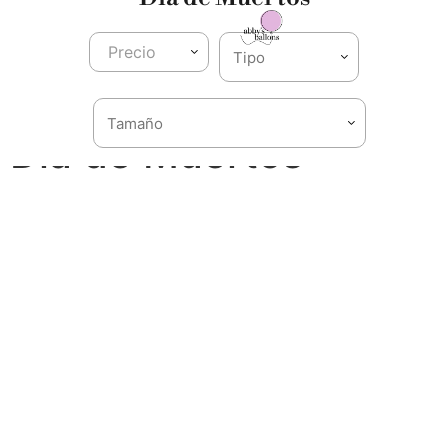
0
Contamos
con
servicio
Precio
en
toda
la
República
Mexicana
Día de Muertos
Conoce Abby Booms