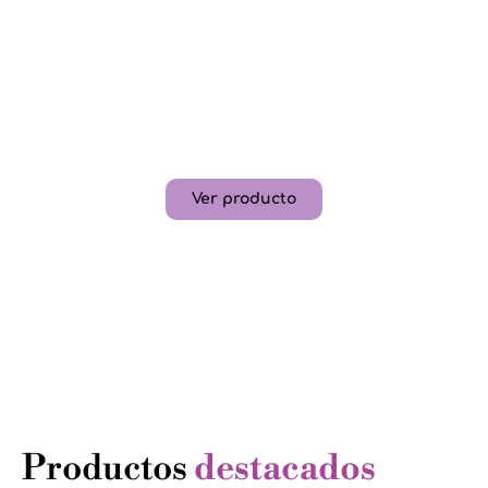
25% de descuento en la contratación del servicio
de paquete de Abby Booms
*En CDMX y área metropolitana
**Promoción únicamente contratación en el mes de
enero y febrero
Ver producto
Productos
destacados