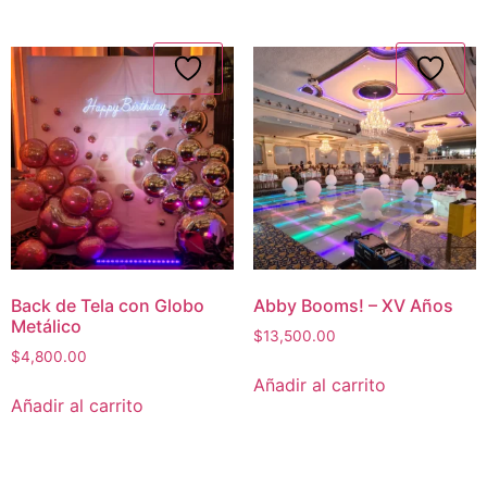
Back de Tela con Globo
Abby Booms! – XV Años
Metálico
$
13,500.00
$
4,800.00
Añadir al carrito
Añadir al carrito