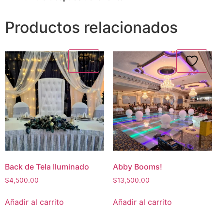
Productos relacionados
Back de Tela Iluminado
Abby Booms!
$
4,500.00
$
13,500.00
Añadir al carrito
Añadir al carrito