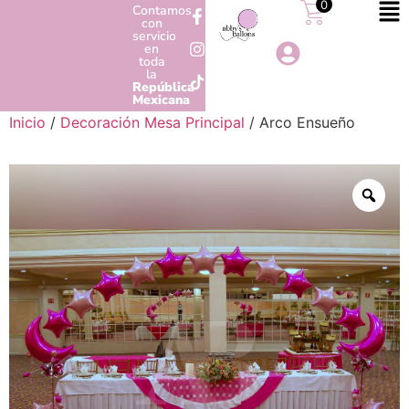
0
Contamos
con
servicio
en
toda
la
República
Mexicana
Inicio
/
Decoración Mesa Principal
/ Arco Ensueño