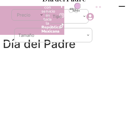
0
Contamos
con
servicio
Precio
en
toda
la
República
Mexicana
Día del Padre
Conoce Abby Booms
25% de descuento en la contratación del servicio
de paquete de Abby Booms
*En CDMX y área metropolitana
**Promoción únicamente contratación en el mes de
enero y febrero