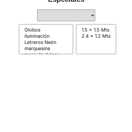
0
Contamos
con
servicio
en
toda
la
República
Mexicana
Especiales
Conoce Abby Booms