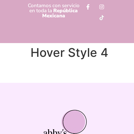
Contamos con servicio
en toda la
República
Mexicana
Hover Style 4