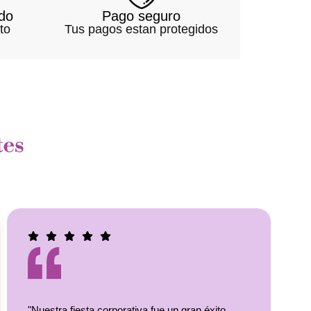
do
Pago seguro
to
Tus pagos estan protegidos
tes
"Nuestra fiesta corporativa fue un gran éxito