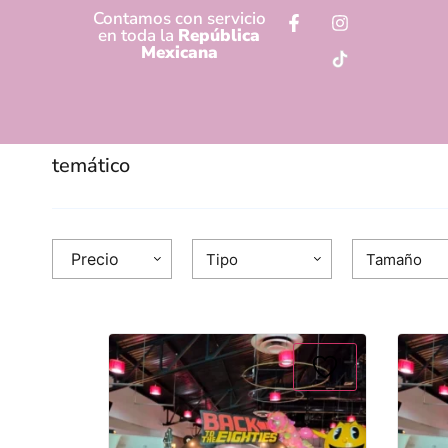
Contamos con servicio
en toda la
República
Mexicana
temático
Precio