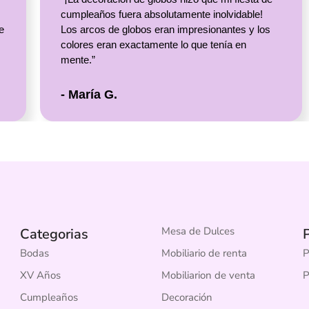
cumpleaños fuera absolutamente inolvidable!
e
Los arcos de globos eran impresionantes y los
colores eran exactamente lo que tenía en
mente.”
- María G.
Mesa de Dulces
Categorias
P
Bodas
Mobiliario de renta
P
XV Años
Mobiliarion de venta
P
Cumpleaños
Decoración