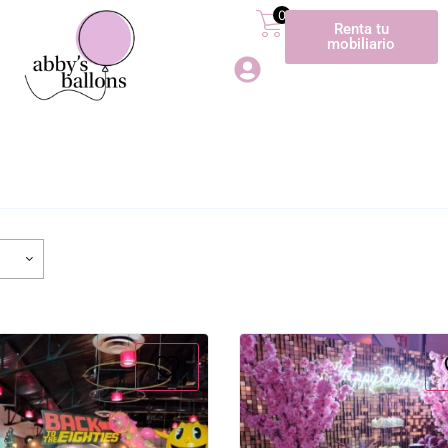
0
Renta tu
mobiliario