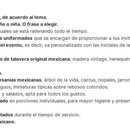
, de acuerdo al tema.
o o niña. O frase a elegir.
uales se está rellenando todo el tiempo.
es uniformados
que se encargan de proporcionar a tus invi
el evento,
es decir, va personalizado con las iniciales de la
 de talavera original mexicana
, madera vintage, henequén 
.
tesanías mexicanas
, árbol de la vida, cactus, nopales, jar
iguos, miniaturas típicas sobre rebosos coloridos.
 y salados, apta para todos los gustos.
tado
en porciones individuales, para mayor higiene y presen
itados
durante el tiempo de servicio.
xicano.