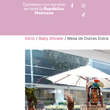
Contamos con servicio
en toda la
República
Mexicana
Inicio
/
Baby Shower
/ Mesa de Dulces Dulce 