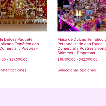
e Dulces Paquete
Mesa de Dulces Temático 
alizado Temático con
Personalizado con Dulce
Comercial y Postres –
Comercial y Postres y Fon
Shimmer – Empresas
0.00
-
$
37,000.00
$
19,500.00
-
$
42,000.00
ionar opciones
Seleccionar opciones