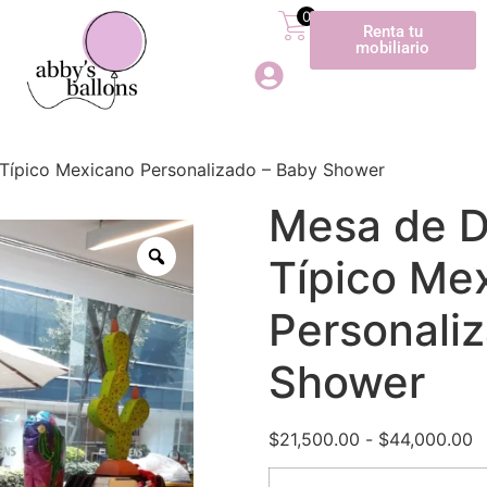
0
Renta tu
mobiliario
Típico Mexicano Personalizado – Baby Shower
Mesa de D
Típico Me
Personali
Shower
$
21,500.00
-
$
44,000.00