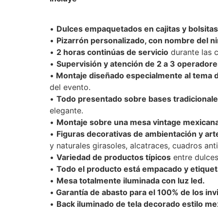
•
Dulces empaquetados en cajitas y bolsitas
•
Pizarrón personalizado, con nombre del niñ
•
2 horas continúas de servicio
durante las c
•
Supervisión y atención de 2 a 3 operador
•
Montaje diseñado especialmente al tema d
del evento.
•
Todo presentado sobre bases tradicionales
elegante.
•
Montaje sobre una mesa vintage mexicana
•
Figuras decorativas de ambientación y ar
y naturales girasoles, alcatraces, cuadros ant
•
Variedad de productos típicos
entre dulces
•
Todo el producto está empacado y etique
•
Mesa totalmente iluminada con luz led.
•
Garantía de abasto para el 100% de los inv
•
Back iluminado de tela decorado estilo me