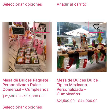
Seleccionar opciones
Añadir al carrito
Mesa de Dulces Paquete
Mesa de Dulces Dulce
Personalizado Dulce
Típico Mexicano
Comercial – Cumpleaños
Personalizado –
Cumpleaños
$
12,500.00
-
$
34,000.00
$
21,500.00
-
$
44,000.00
Seleccionar opciones