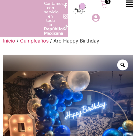
0
Contamos
con
servicio
en
toda
la
República
Mexicana
Inicio
/
Cumpleaños
/ Aro Happy Birthday