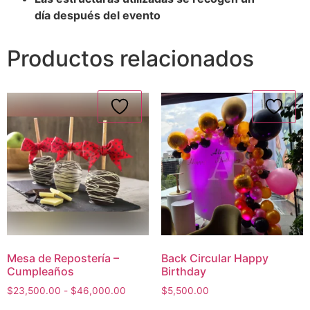
día después del evento
Productos relacionados
Mesa de Repostería –
Back Circular Happy
Cumpleaños
Birthday
$
23,500.00
-
$
46,000.00
$
5,500.00