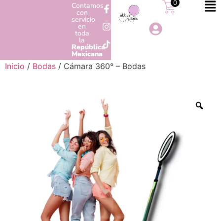
0
Contamos
con
servicio
en
toda
la
República
Mexicana
Inicio
/
Bodas
/ Cámara 360° – Bodas