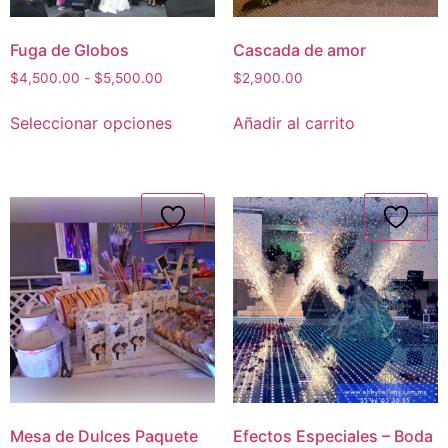
Fuga de Globos
Cascada de amor
$
4,500.00
-
$
5,500.00
$
2,900.00
Seleccionar opciones
Añadir al carrito
Mesa de Dulces Paquete
Efectos Especiales – Boda