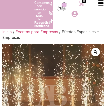
0
Contamos
con
servicio
en
toda
la
República
Mexicana
Inicio
/
Eventos para Empresas
/ Efectos Especiales –
Empresas