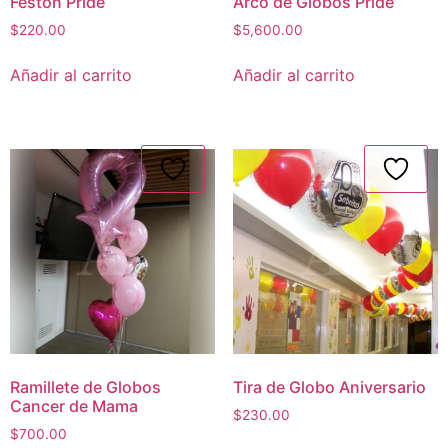
Feston Pride
Arco de Globos Pride
$
220.00
$
5,600.00
Añadir al carrito
Añadir al carrito
Ramillete de Globos
Tira de Globo Aniversario
Cancer de Mama
$
230.00
$
700.00