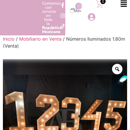
0
Contamos
con
servicio
en
toda
la
República
Mexicana
Inicio
/
Mobiliario en Venta
/ Números Iluminados 1.80m
(Venta)