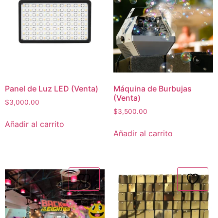
Panel de Luz LED (Venta)
Máquina de Burbujas
(Venta)
$
3,000.00
$
3,500.00
Añadir al carrito
Añadir al carrito