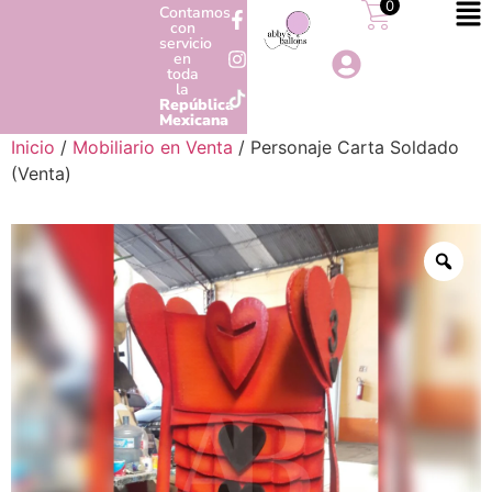
0
Contamos
con
servicio
en
toda
la
República
Mexicana
Inicio
/
Mobiliario en Venta
/ Personaje Carta Soldado
(Venta)