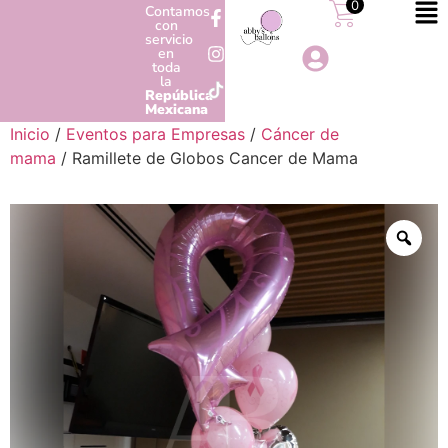
0
Contamos
con
servicio
en
toda
la
República
Mexicana
Inicio
/
Eventos para Empresas
/
Cáncer de
mama
/ Ramillete de Globos Cancer de Mama