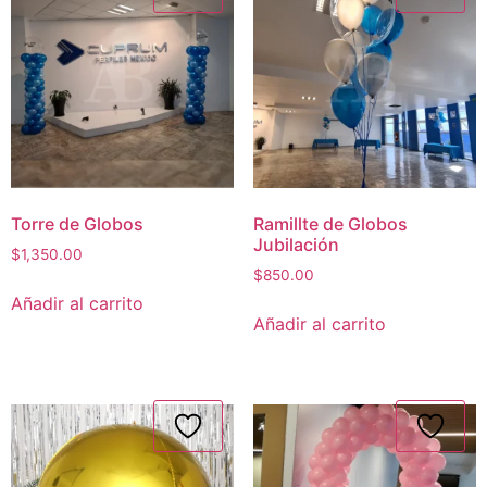
Torre de Globos
Ramillte de Globos
Jubilación
$
1,350.00
$
850.00
Añadir al carrito
Añadir al carrito