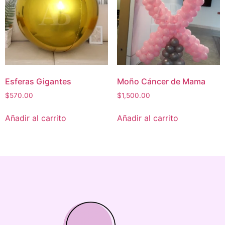
Esferas Gigantes
Moño Cáncer de Mama
$
570.00
$
1,500.00
Añadir al carrito
Añadir al carrito