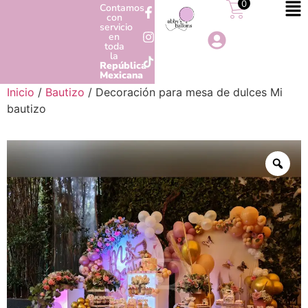
0
Contamos
con
servicio
en
toda
la
República
Mexicana
Inicio
/
Bautizo
/ Decoración para mesa de dulces Mi
bautizo