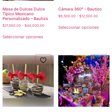
Mesa de Dulces Dulce
Cámara 360° – Bautizo
Típico Mexicano
$
6,500.00
-
$
12,500.00
Personalizado – Bautizo
$
21,500.00
-
$
44,000.00
Seleccionar opciones
Seleccionar opciones