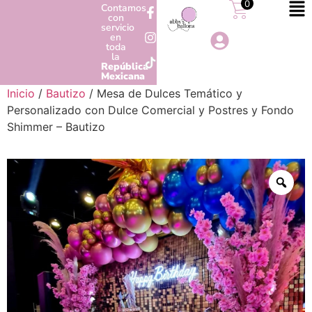
0
Contamos
con
servicio
en
toda
la
República
Mexicana
Inicio
/
Bautizo
/ Mesa de Dulces Temático y
Personalizado con Dulce Comercial y Postres y Fondo
Shimmer – Bautizo