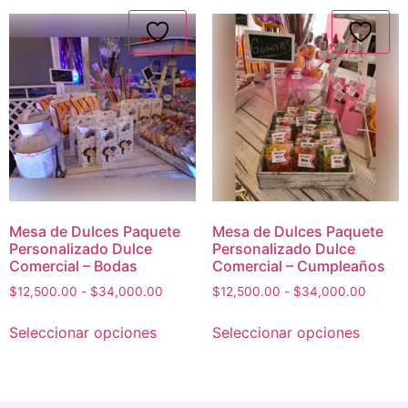
Mesa de Dulces Paquete
Mesa de Dulces Paquete
Personalizado Dulce
Personalizado Dulce
Comercial – Bodas
Comercial – Cumpleaños
$
12,500.00
-
$
34,000.00
$
12,500.00
-
$
34,000.00
Seleccionar opciones
Seleccionar opciones