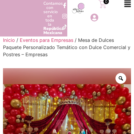
0
Contamos
con
servicio
en
toda
la
República
Mexicana
Inicio
/
Eventos para Empresas
/ Mesa de Dulces
Paquete Personalizado Temático con Dulce Comercial y
Postres – Empresas