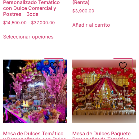
Personalizado Temático
(Renta)
con Dulce Comercial y
$
3,900.00
Postres – Boda
$
14,500.00
-
$
37,000.00
Añadir al carrito
Seleccionar opciones
Mesa de Dulces Temático
Mesa de Dulces Paquete