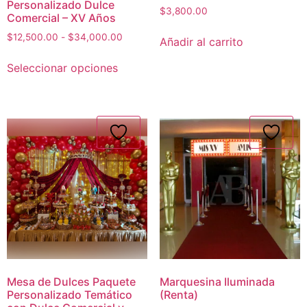
Personalizado Dulce
$
3,800.00
Comercial – XV Años
$
12,500.00
-
$
34,000.00
Añadir al carrito
Seleccionar opciones
Mesa de Dulces Paquete
Marquesina Iluminada
Personalizado Temático
(Renta)