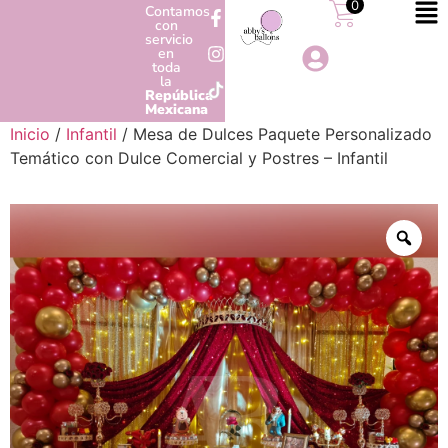
0
Contamos
con
servicio
en
toda
la
República
Mexicana
Inicio
/
Infantil
/ Mesa de Dulces Paquete Personalizado
Temático con Dulce Comercial y Postres – Infantil