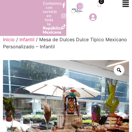
0
Contamos
con
servicio
en
toda
la
República
Mexicana
Inicio
/
Infantil
/ Mesa de Dulces Dulce Típico Mexicano
Personalizado – Infantil