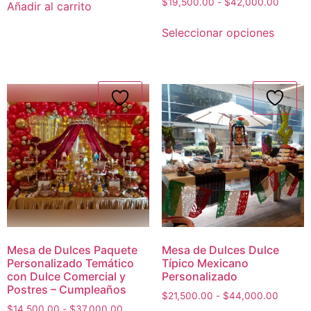
$
19,500.00
-
$
42,000.00
Añadir al carrito
Seleccionar opciones
Mesa de Dulces Paquete
Mesa de Dulces Dulce
Personalizado Temático
Típico Mexicano
con Dulce Comercial y
Personalizado
Postres – Cumpleaños
$
21,500.00
-
$
44,000.00
$
14,500.00
-
$
37,000.00