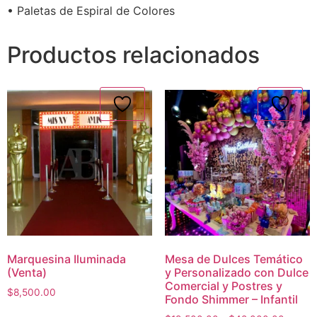
• Paletas de Espiral de Colores
Productos relacionados
Marquesina Iluminada
Mesa de Dulces Temático
(Venta)
y Personalizado con Dulce
Comercial y Postres y
$
8,500.00
Fondo Shimmer – Infantil