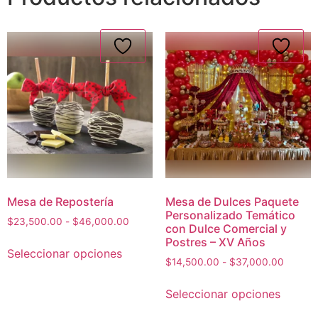
Mesa de Repostería
Mesa de Dulces Paquete
Personalizado Temático
$
23,500.00
-
$
46,000.00
con Dulce Comercial y
Postres – XV Años
Seleccionar opciones
$
14,500.00
-
$
37,000.00
Seleccionar opciones