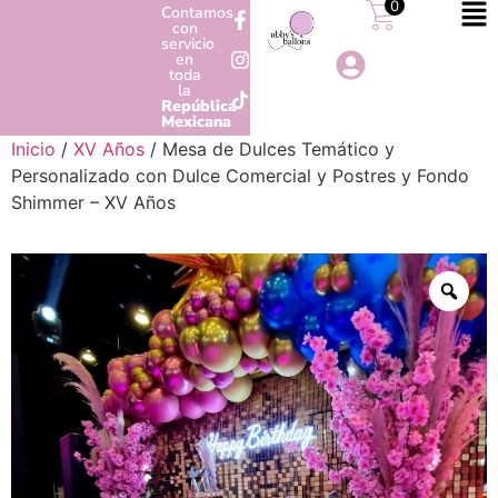
0
Contamos
con
servicio
en
toda
la
República
Mexicana
Inicio
/
XV Años
/ Mesa de Dulces Temático y
Personalizado con Dulce Comercial y Postres y Fondo
Shimmer – XV Años