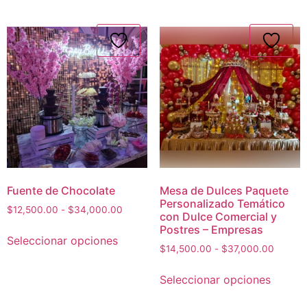
Fuente de Chocolate
Mesa de Dulces Paquete
Personalizado Temático
$
12,500.00
-
$
34,000.00
con Dulce Comercial y
Postres – Empresas
Seleccionar opciones
$
14,500.00
-
$
37,000.00
Seleccionar opciones